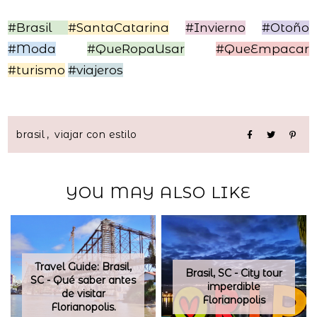
#Brasil
#SantaCatarina
#Invierno
#Otoño
#Moda
#QueRopaUsar
#QueEmpacar
#turismo
#viajeros
brasil
,
viajar con estilo
YOU MAY ALSO LIKE
Travel Guide: Brasil,
Brasil, SC - City tour
SC - Qué saber antes
imperdible
de visitar
Florianopolis
Florianopolis.