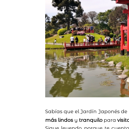
Sabías que el Jardín Japonés de
más lindos
y
tranquilo
para
visit
Sigue leyendo porque te cuento 