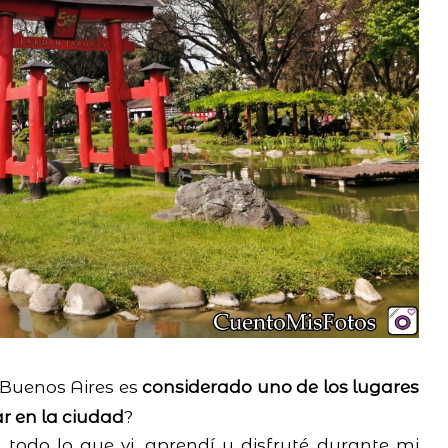
 Buenos Aires es
considerado uno de los lugares
ar en la ciudad
?
todo lo que vi, aprendí y disfruté durante mi