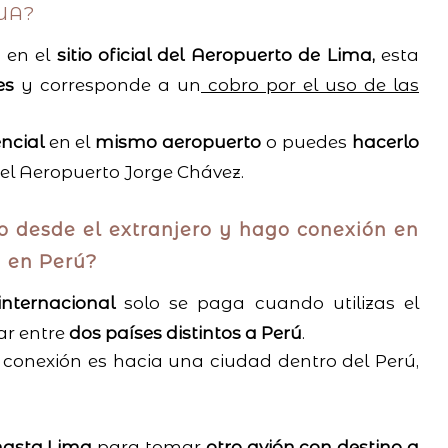
UUA?
 en el
sitio oficial del Aeropuerto de Lima,
esta
res
y corresponde a un
cobro por el uso de las
ncial
en el
mismo aeropuerto
o puedes
hacerlo
 del Aeropuerto Jorge Chávez.
o desde el extranjero y hago conexión en
d en Perú?
nternacional
solo se paga cuando utilizas el
ar entre
dos países distintos a Perú
.
tu conexión es hacia una ciudad dentro del Perú,
hasta Lima
para tomar
otro avión con destino a