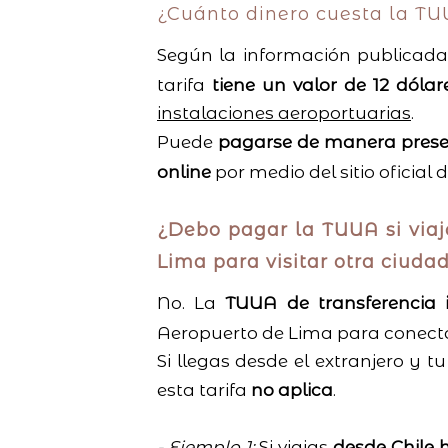
¿Cuánto dinero cuesta la T
Según la información publicada
tarifa
tiene un valor de 12 dóla
instalaciones aeroportuarias
.
Puede
pagarse de manera prese
online
por medio del sitio oficial
¿Debo pagar la TUUA si viaj
Lima para visitar otra ciuda
No. La
TUUA de transferencia i
Aeropuerto de Lima para conect
Si llegas desde el extranjero y 
esta tarifa
no aplica
.
- Ejemplo 1:
Si viajas
desde Chile 