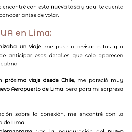
e encontré con esta
nueva tasa
y aquí te cuento
 conocer antes de volar.
UUA en Lima:
nizaba un viaje
, me puse a revisar rutas y a
de anticipar esos detalles que solo aparecen
 calma.
n próximo viaje desde Chile
, me pareció muy
uevo Aeropuerto de Lima,
pero para mi sorpresa
ación sobre la conexión, me encontré con la
o de Lima
.
lementarse
tras la inauguración del
nuevo