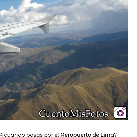
A
cuando pasas por el
Aeropuerto de Lima
?